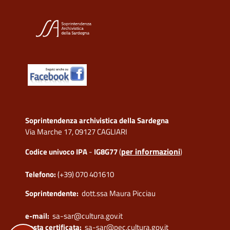
Soprintendenza archivistica della Sardegna
Via Marche 17, 09127 CAGLIARI
per informazioni
Codice univoco IPA
-
IG8G77
(
)
Telefon
o:
(+39) 070 401610
Soprintendente:
dott.ssa Maura Picciau
e-mail:
sa-sar@cultura.gov.it
posta certificata:
sa-sar@pec.cultura.gov.it